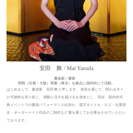
安田 舞 / Mai Yasuda
書道家／書家
関西（京都・大阪）関東（東京）を拠点に国内外にて活動。
はじめまして。書道家 安田 舞 と申します。 表現を通じて、関わる方々
の可能性を切り拓く、 感動と活力を届けるを使命とし、 現在、国内外式
典イベントでの書道パフォーマンス出演や、 題字タイトル・ロゴ・企業理
念・オーダーメイド作品のご制作など 書を通じてお仕事をさせていただい
ております。