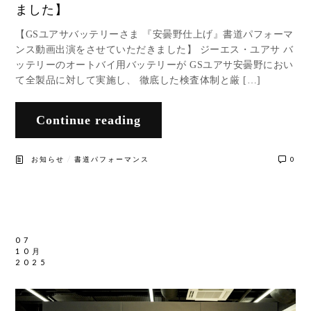
ました】
【GSユアサバッテリーさま 『安曇野仕上げ』書道パフォーマ
ンス動画出演をさせていただきました】 ジーエス・ユアサ バ
ッテリーのオートバイ用バッテリーが GSユアサ安曇野におい
て全製品に対して実施し、 徹底した検査体制と厳 […]
Continue reading
/
お知らせ
書道パフォーマンス
0
07
10月
2025