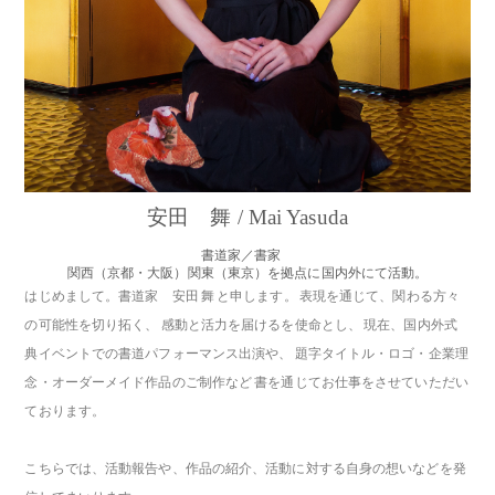
安田 舞 / Mai Yasuda
書道家／書家
関西（京都・大阪）関東（東京）を拠点に国内外にて活動。
はじめまして。書道家 安田 舞 と申します。 表現を通じて、関わる方々
の可能性を切り拓く、 感動と活力を届けるを使命とし、 現在、国内外式
典イベントでの書道パフォーマンス出演や、 題字タイトル・ロゴ・企業理
念・オーダーメイド作品のご制作など 書を通じてお仕事をさせていただい
ております。
こちらでは、活動報告や、作品の紹介、活動に対する自身の想いなどを発