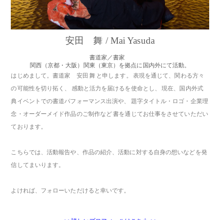
安田 舞 / Mai Yasuda
書道家／書家
関西（京都・大阪）関東（東京）を拠点に国内外にて活動。
はじめまして。書道家 安田 舞 と申します。 表現を通じて、関わる方々
の可能性を切り拓く、 感動と活力を届けるを使命とし、 現在、国内外式
典イベントでの書道パフォーマンス出演や、 題字タイトル・ロゴ・企業理
念・オーダーメイド作品のご制作など 書を通じてお仕事をさせていただい
ております。
こちらでは、活動報告や、作品の紹介、活動に対する自身の想いなどを発
信してまいります。
よければ、フォローいただけると幸いです。