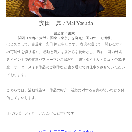
安田 舞 / Mai Yasuda
書道家／書家
関西（京都・大阪）関東（東京）を拠点に国内外にて活動。
はじめまして。書道家 安田 舞 と申します。 表現を通じて、関わる方々
の可能性を切り拓く、 感動と活力を届けるを使命とし、 現在、国内外式
典イベントでの書道パフォーマンス出演や、 題字タイトル・ロゴ・企業理
念・オーダーメイド作品のご制作など 書を通じてお仕事をさせていただい
ております。
こちらでは、活動報告や、作品の紹介、活動に対する自身の想いなどを発
信してまいります。
よければ、フォローいただけると幸いです。
>>詳しいプロフィールはこちら<<