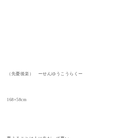
（先憂後楽） ーせんゆうこうらくー
168×58cm