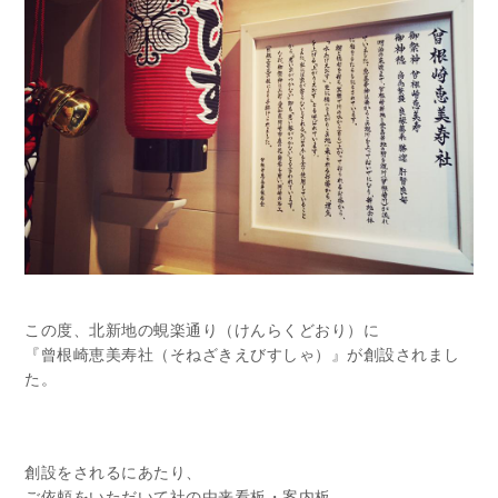
この度、北新地の蜆楽通り（けんらくどおり）に
『曾根崎恵美寿社（そねざきえびすしゃ）』が創設されまし
た。
創設をされるにあたり、
ご依頼をいただいて社の由来看板・案内板