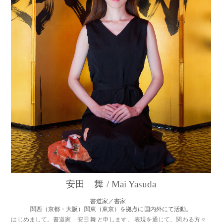
安田 舞 / Mai Yasuda
書道家／書家
関西（京都・大阪）関東（東京）を拠点に国内外にて活動。
はじめまして。書道家 安田 舞 と申します。 表現を通じて、関わる方々