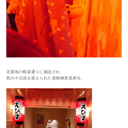
北新地の蜆楽通りに創設され、
初の十日戎を迎えられた曾根崎恵美寿社。